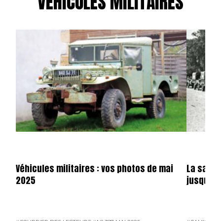
VÉHICULES MILITAIRES
Véhicules militaires : vos photos de mai
La saga 
2025
jusqu’en