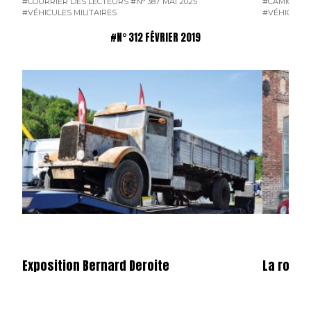
#COURRIER DES LECTEURS
#N° 387 MAI 2025
#CAMION F
#VÉHICULES MILITAIRES
#VÉHICULES
#N° 312 FÉVRIER 2019
Exposition Bernard Deroite
La route