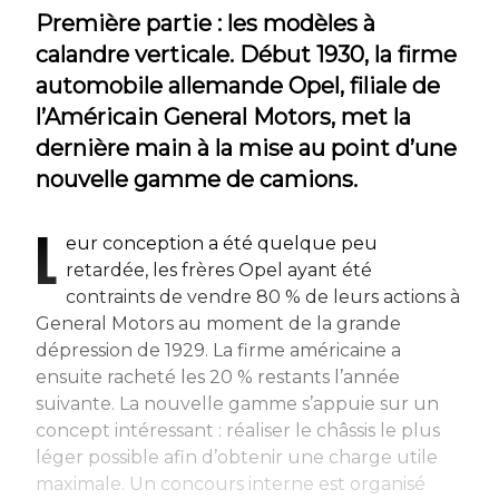
Première partie : les modèles à
calandre verticale. Début 1930, la firme
automobile allemande Opel, filiale de
l’Américain General Motors, met la
dernière main à la mise au point d’une
nouvelle gamme de camions.
L
eur conception a été quelque peu
retardée, les frères Opel ayant été
contraints de vendre 80 % de leurs actions à
General Motors au moment de la grande
dépression de 1929. La firme américaine a
ensuite racheté les 20 % restants l’année
suivante. La nouvelle gamme s’appuie sur un
concept intéressant : réaliser le châssis le plus
léger possible afin d’obtenir une charge utile
maximale. Un concours interne est organisé