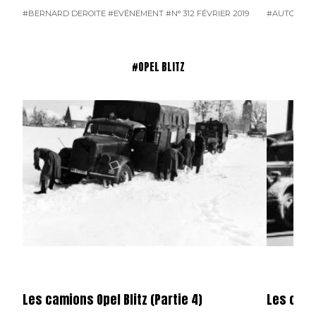
#BERNARD DEROITE
#EVÉNEMENT
#N° 312 FÉVRIER 2019
#AUTOCARS
#OPEL BLITZ
Les camions Opel Blitz (Partie 4)
Les camio