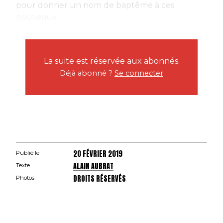
pour donner un nom de baptême à ces
nouveaux...
La suite est réservée aux abonnés.
Déjà abonné ?
Se connecter
20 FÉVRIER 2019
Publié le
ALAIN AUBRAT
Texte
DROITS RÉSERVÉS
Photos