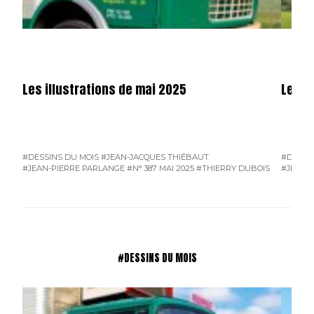
Les illustrations de mai 2025
Les il
#DESSINS DU MOIS
#JEAN-JACQUES THIÉBAUT
#DESSI
#JEAN-PIERRE PARLANGE
#N° 387 MAI 2025
#THIERRY DUBOIS
#JEAN-
#DESSINS DU MOIS