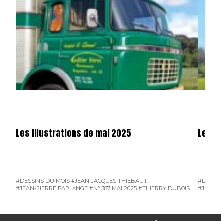
Les illustrations de mai 2025
Les il
#DESSINS DU MOIS
#JEAN-JACQUES THIÉBAUT
#DESSI
#JEAN-PIERRE PARLANGE
#N° 387 MAI 2025
#THIERRY DUBOIS
#JEAN-