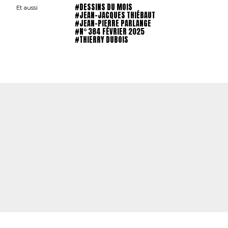
#DESSINS DU MOIS
Et aussi
#JEAN-JACQUES THIÉBAUT
#JEAN-PIERRE PARLANGE
#N° 384 FÉVRIER 2025
#THIERRY DUBOIS