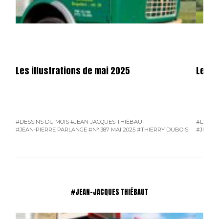
Les illustrations de mai 2025
Les il
#DESSINS DU MOIS
#JEAN-JACQUES THIÉBAUT
#DESSI
#JEAN-PIERRE PARLANGE
#N° 387 MAI 2025
#THIERRY DUBOIS
#JEAN-
#JEAN-JACQUES THIÉBAUT