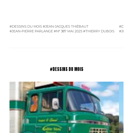
#DESSINS DU MOIS
#JEAN-JACQUES THIÉBAUT
#DESSI
#JEAN-PIERRE PARLANGE
#N° 387 MAI 2025
#THIERRY DUBOIS
#JEAN-
#DESSINS DU MOIS