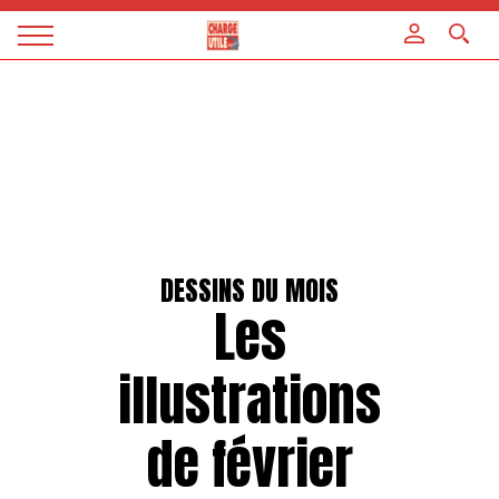
Panneau de gestion des cookies
Magazine
Charge
utile
DESSINS DU MOIS
Les
illustrations
de février