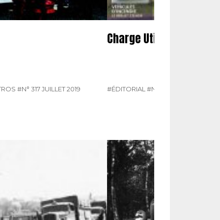
Charge Utile n° 317 de ju
TROS
#N° 317 JUILLET 2019
#ÉDITORIAL
#N° 317 JUILLET 2019