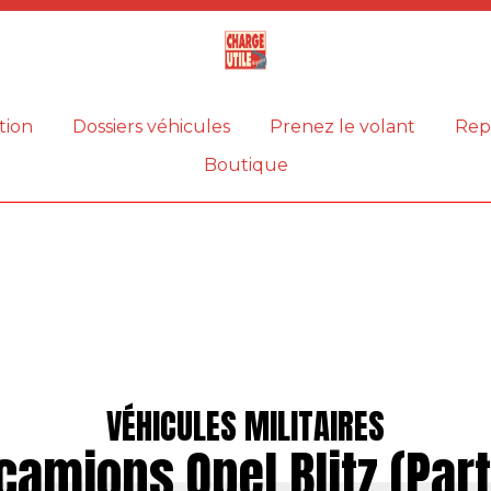
Magazine
Charge
utile
tion
Dossiers véhicules
Prenez le volant
Rep
Boutique
VÉHICULES MILITAIRES
camions Opel Blitz (Part