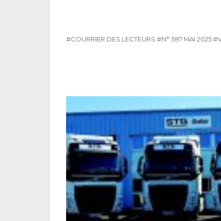
#COURRIER DES LECTEURS
#N° 387 MAI 2025
#V