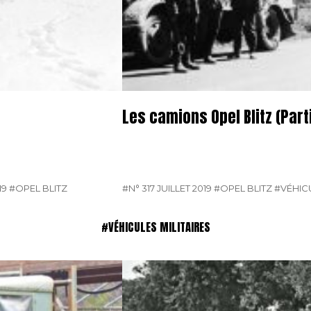
Les camions Opel Blitz (Part
19
#OPEL BLITZ
#N° 317 JUILLET 2019
#OPEL BLITZ
#VÉHICU
#VÉHICULES MILITAIRES