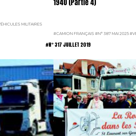
1940 (Partie 4)
ÉHICULES MILITAIRES
#CAMION FRANÇAIS
#N° 387 MAI 2025
#V
#N° 317 JUILLET 2019