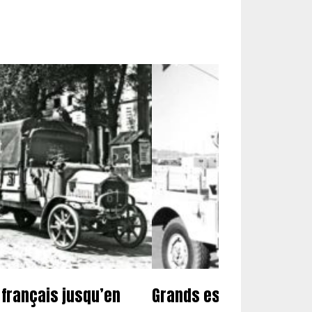
 français jusqu’en
Grands espaces et sable