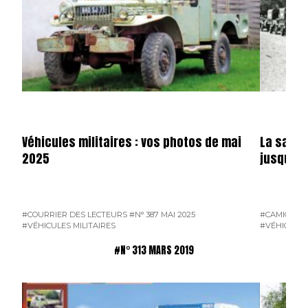
Véhicules militaires : vos photos de mai
La saga 
2025
jusqu’en
#COURRIER DES LECTEURS
#N° 387 MAI 2025
#CAMION F
#VÉHICULES MILITAIRES
#VÉHICULES
#N° 313 MARS 2019