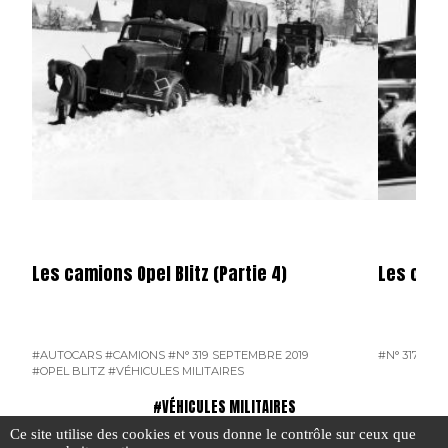
Les camions Opel Blitz (Partie 4)
Les camio
#AUTOCARS
#CAMIONS
#N° 319 SEPTEMBRE 2019
#N° 317 JUIL
#OPEL BLITZ
#VÉHICULES MILITAIRES
#VÉHICULES MILITAIRES
Ce site utilise des cookies et vous donne le contrôle sur ceux que