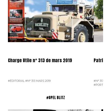
Charge Utile n° 313 de mars 2019
Patrice
#ÉDITORIAL
#N° 313 MARS 2019
#N° 313 MAR
#PORTRAIT 
#OPEL BLITZ