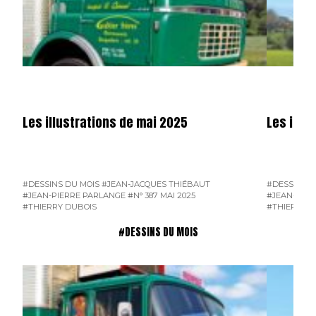
Les illustrations de mai 2025
Les illus
#DESSINS DU MOIS
#JEAN-JACQUES THIÉBAUT
#DESSINS D
#JEAN-PIERRE PARLANGE
#N° 387 MAI 2025
#JEAN-PIER
#THIERRY DUBOIS
#THIERRY D
#DESSINS DU MOIS