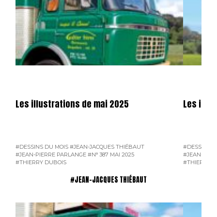
Les illustrations de mai 2025
Les illus
#DESSINS DU MOIS
#JEAN-JACQUES THIÉBAUT
#DESSINS D
#JEAN-PIERRE PARLANGE
#N° 387 MAI 2025
#JEAN-PIER
#THIERRY DUBOIS
#THIERRY D
#JEAN-JACQUES THIÉBAUT