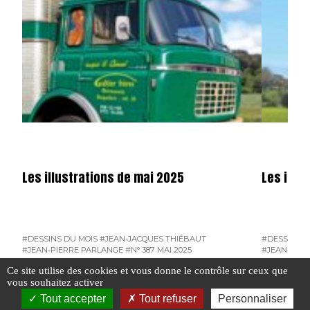
Les illustrations de mai 2025
Les illus
#DESSINS DU MOIS
#JEAN-JACQUES THIÉBAUT
#DESSINS D
#JEAN-PIERRE PARLANGE
#N° 387 MAI 2025
#JEAN-PIER
#THIERRY DUBOIS
#THIERRY D
Ce site utilise des cookies et vous donne le contrôle sur ceux que
vous souhaitez activer
#JEAN-PIERRE PARLANGE
Tout accepter
Tout refuser
Personnaliser