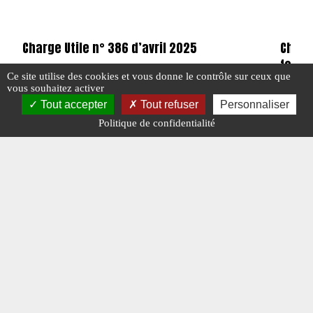
Charge Utile n° 386 d’avril 2025
Charg
forma
Ce site utilise des cookies et vous donne le contrôle sur ceux que
vous souhaitez activer
Tout accepter
Tout refuser
Personnaliser
#ÉDITO
#N° 386 AVRIL 2025
Politique de confidentialité
#N° 386
#VÉHICULES MILITAIRES