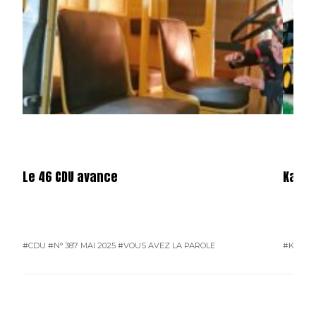
Le 46 CDU avance
Karos
#CDU
#N° 387 MAI 2025
#VOUS AVEZ LA PAROLE
#KAROS