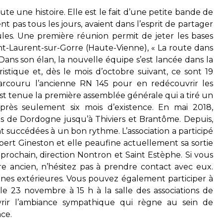
ute une histoire. Elle est le fait d’une petite bande de
ent pas tous les jours, avaient dans l’esprit de partager
cules. Une première réunion permit de jeter les bases
aint-Laurent-sur-Gorre (Haute-Vienne), « La route dans
. Dans son élan, la nouvelle équipe s’est lancée dans la
istique et, dès le mois d’octobre suivant, ce sont 19
arcouru l’ancienne RN 145 pour en redécouvrir les
 tenue la première assemblée générale qui a tiré un
 après seulement six mois d’existence. En mai 2018,
utes de Dordogne jusqu’à Thiviers et Brantôme. Depuis,
nt succédées à un bon rythme. L’association a participé
lbert Gineston et elle peaufine actuellement sa sortie
rochain, direction Nontron et Saint Estèphe. Si vous
ire ancien, n’hésitez pas à prendre contact avec eux.
nnes extérieures. Vous pouvez également participer à
e 23 novembre à 15 h à la salle des associations de
vrir l’ambiance sympathique qui règne au sein de
ace.