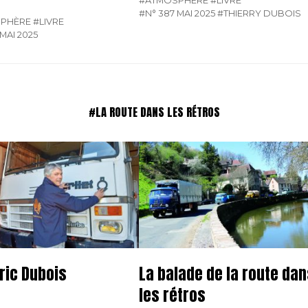
#N° 387 MAI 2025
#THIERRY DUBOIS
PHÈRE
#LIVRE
MAI 2025
#LA ROUTE DANS LES RÉTROS
ric Dubois
La balade de la route da
les rétros