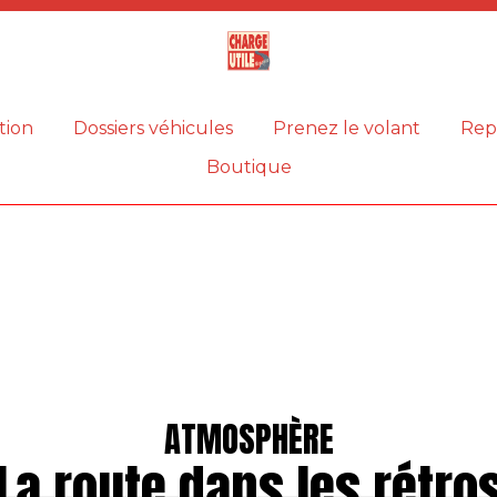
Magazine
Charge
utile
tion
Dossiers véhicules
Prenez le volant
Rep
Boutique
ATMOSPHÈRE
La route dans les rétro