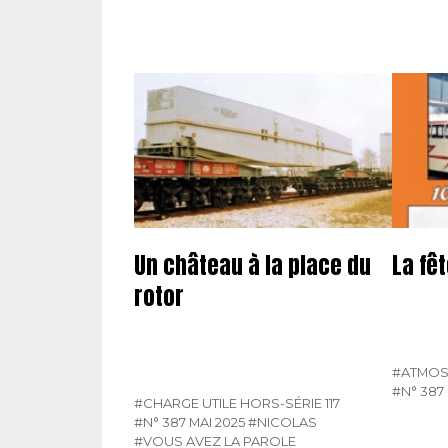
Un château à la place du
La fê
rotor
#ATMOS
#N° 387 
#CHARGE UTILE HORS-SÉRIE 117
#N° 387 MAI 2025
#NICOLAS
#VOUS AVEZ LA PAROLE