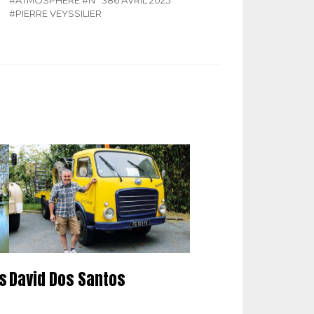
#PIERRE VEYSSILIER
ns
David Dos Santos