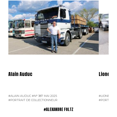
Alain Auduc
Lionel B
#ALAIN AUDUC
#N° 387 MAI 2025
#LIONEL B
#PORTRAIT DE COLLECTIONNEUR
#PORTRAIT 
#ALEXANDRE FOLTZ