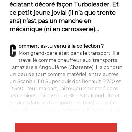
éclatant décoré façon Turboleader. Et
ce petit jeune jovial (il n’a que trente
ans) n’est pas un manche en
mécanique (ni en carrosserie)…
C
omment es-tu venu à la collection ?
Mon grand-père était dans le transport. Il a
travaillé comme chauffeur aux transports
Lamazière à Angoulême (Charente). Il a conduit
un peu de tout comme matériel, entre autres
un Scania L 110 Super puis des Renault R 310 et
R 340. Pour ma part, j’ai toujours trempé dans
les camions. J’ai passé un BEP STR (conduite et
services dans les transports routiers) au lycée
Jean-Albert Grégoire de Soyaux (Charente). J’y...