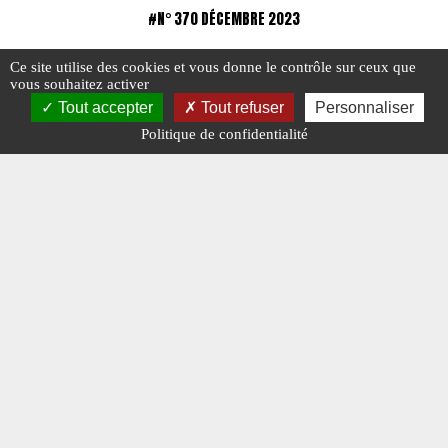
#N° 370 DÉCEMBRE 2023
Ce site utilise des cookies et vous donne le contrôle sur ceux que
vous souhaitez activer
Tout accepter
Tout refuser
Personnaliser
Politique de confidentialité
Charge Utile n° 370 de décembre 2023
Charge u
Consulta
#ÉDITO
#N° 370 DÉCEMBRE 2023