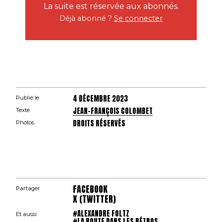
La suite est réservée aux abonnés.
Déjà abonné ?
Se connecter
4 DÉCEMBRE 2023
Publié le
JEAN-FRANÇOIS COLOMBET
Texte
DROITS RÉSERVÉS
Photos
FACEBOOK
Partager
X (TWITTER)
#ALEXANDRE FOLTZ
Et aussi
#LA ROUTE DANS LES RÉTROS