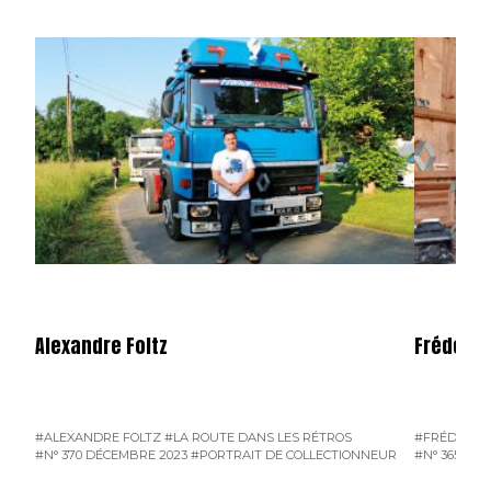
Alexandre Foltz
Frédéric
#ALEXANDRE FOLTZ
#LA ROUTE DANS LES RÉTROS
#FRÉDÉRIC 
#N° 370 DÉCEMBRE 2023
#PORTRAIT DE COLLECTIONNEUR
#N° 365 JUIL