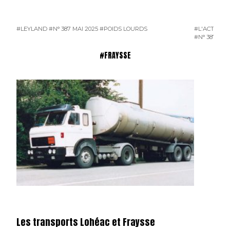
#LEYLAND
#N° 387 MAI 2025
#POIDS LOURDS
#L'ACTUALI
#N° 387 MAI
#FRAYSSE
Les transports Lohéac et Fraysse