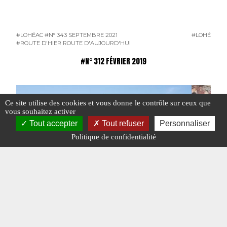
#LOHÉAC
#N° 343 SEPTEMBRE 2021
#LOHÉAC
#N
#ROUTE D'HIER ROUTE D'AUJOURD'HUI
#N° 312 FÉVRIER 2019
Ce site utilise des cookies et vous donne le contrôle sur ceux que
vous souhaitez activer
Tout accepter
Tout refuser
Personnaliser
Politique de confidentialité
Exposition Bernard Deroite
La route