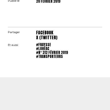
20 FÉVRIER 2019
Publié le
FACEBOOK
Partager
X (TWITTER)
#FRAYSSE
Et aussi
#LOHÉAC
#N° 312 FÉVRIER 2019
#TRANSPORTEURS