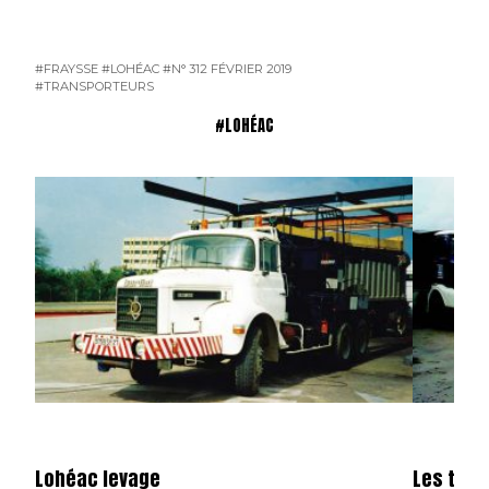
#FRAYSSE
#LOHÉAC
#N° 312 FÉVRIER 2019
#TRANSPORTEURS
#LOHÉAC
Lohéac levage
Les tont