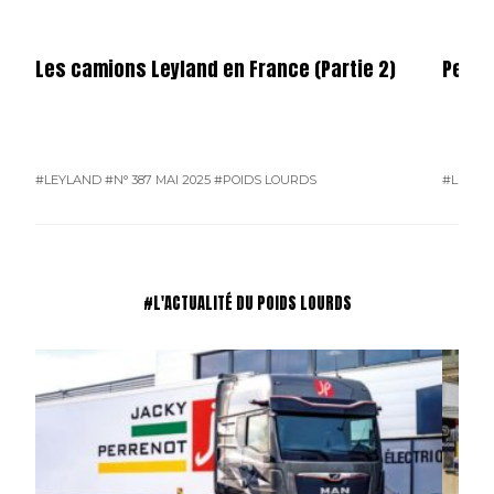
Les camions Leyland en France (Partie 2)
Permi
#LEYLAND
#N° 387 MAI 2025
#POIDS LOURDS
#L'ACTU
#L'ACTUALITÉ DU POIDS LOURDS