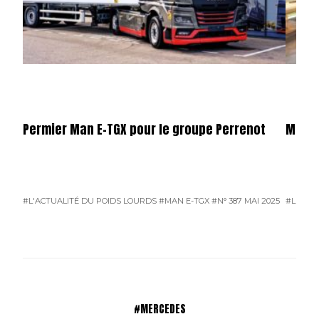
Permier Man E-TGX pour le groupe Perrenot
Merce
#L'ACTUALITÉ DU POIDS LOURDS
#MAN E-TGX
#N° 387 MAI 2025
#L'ACTU
#MERCEDES