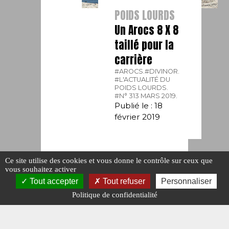
POIDS LOURDS
Un Arocs 8 X 8
taillé pour la
carrière
#AROCS.
#DIVINOR.
#L'ACTUALITÉ DU
POIDS LOURDS.
#N° 313 MARS 2019.
Publié le : 18
février 2019
Ce site utilise des cookies et vous donne le contrôle sur ceux que
vous souhaitez activer
Tout accepter
Tout refuser
Personnaliser
Politique de confidentialité