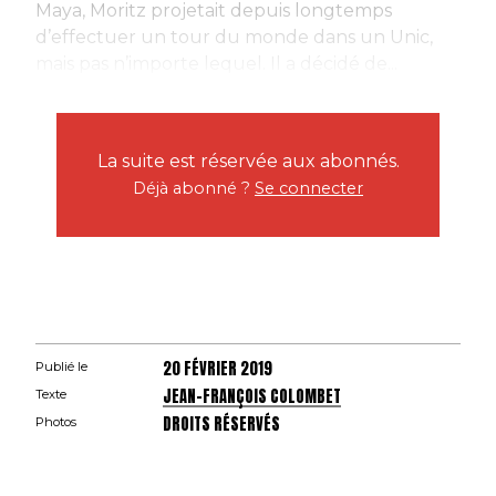
Maya, Moritz projetait depuis longtemps
d’effectuer un tour du monde dans un Unic,
mais pas n’importe lequel. Il a décidé de...
La suite est réservée aux abonnés.
Déjà abonné ?
Se connecter
20 FÉVRIER 2019
Publié le
JEAN-FRANÇOIS COLOMBET
Texte
DROITS RÉSERVÉS
Photos