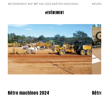
#EVÉNEMENT
#N° 387 MAI 2025
#RÉTRO MACHINES
#EVÉNEME
#EVÉNEMENT
Rétro machines 2024
Rétromo