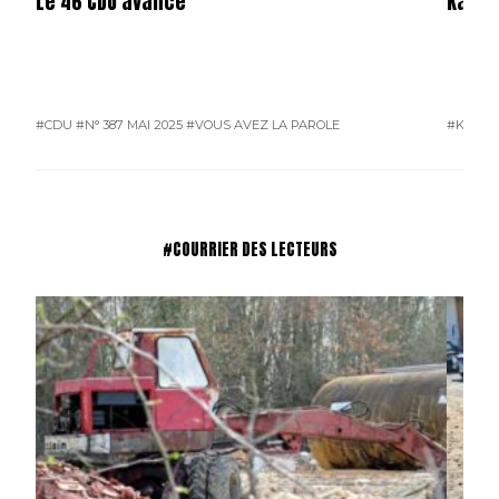
Le 46 CDU avance
Karos
#CDU
#N° 387 MAI 2025
#VOUS AVEZ LA PAROLE
#KAROS
#COURRIER DES LECTEURS