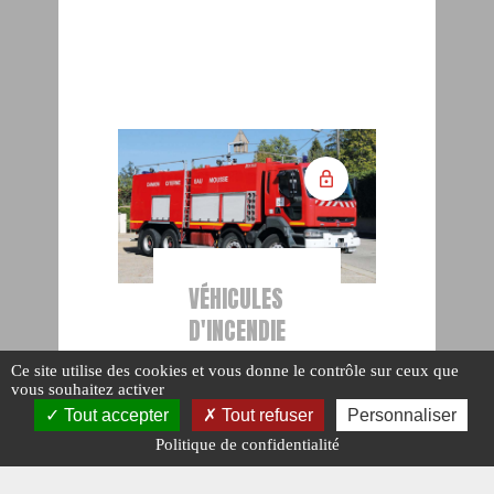
VÉHICULES
D'INCENDIE
Les
Ce site utilise des cookies et vous donne le contrôle sur ceux que
sapeurs-
vous souhaitez activer
Tout accepter
Tout refuser
Personnaliser
pompiers
Politique de confidentialité
d’Oyonnax
(Partie 2)