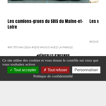
Les camions-grues du SDIS du Maine-et-
Les véhi
Loire
#COURRIER 
#N° 375 MAI 2024
#SDIS
#VOUS AVEZ LA PAROLE
#VÉHICULES D'INCENDIE
Ce site utilise des cookies et vous donne le contrôle sur ceux que
vous souhaitez activer
Tout accepter
Tout refuser
Personnaliser
Politique de confidentialité