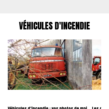
VÉHICULES D'INCENDIE
Véhicules d’incendie : vos photos de mai
Les dota