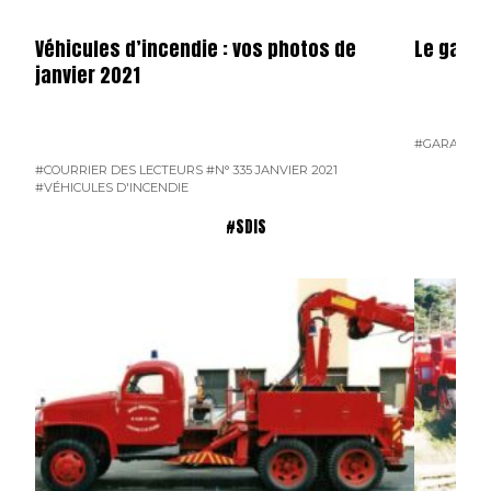
Véhicules d’incendie : vos photos de
Le garag
janvier 2021
#GARAGE
#N
#COURRIER DES LECTEURS
#N° 335 JANVIER 2021
#VÉHICULES D'INCENDIE
#SDIS