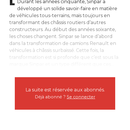
Durant les années cinquante, Sinpar a
développé un solide savoir-faire en matière
de véhicules tous-terrains, mais toujours en
transformant des châssis routiers d’autres
constructeurs. Au début des années soixante,
les choses changent. Sinpar se lance d’abord
dans la transformation de camions Renault en
véhicules à châssis surbaissé. Cette fois, la
transformation est si profonde que c’est sous la
marque Sinpar et un type différent que ces...
La suite est réservée aux abonnés.
Déjà abonné ?
Se connecter