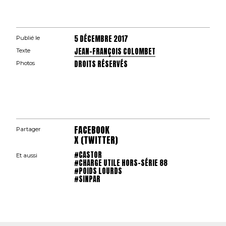
5 DÉCEMBRE 2017
Publié le
JEAN-FRANÇOIS COLOMBET
Texte
DROITS RÉSERVÉS
Photos
FACEBOOK
Partager
X (TWITTER)
#CASTOR
Et aussi
#CHARGE UTILE HORS-SÉRIE 88
#POIDS LOURDS
#SINPAR