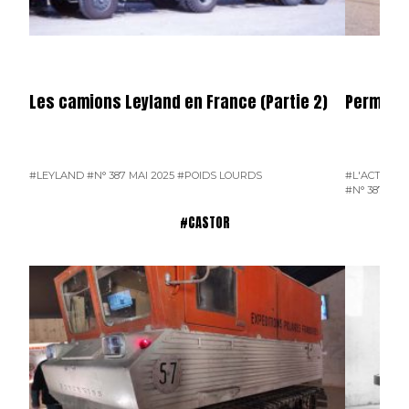
Les camions Leyland en France (Partie 2)
Permier 
#LEYLAND
#N° 387 MAI 2025
#POIDS LOURDS
#L'ACTUALI
#N° 387 MAI
#CASTOR