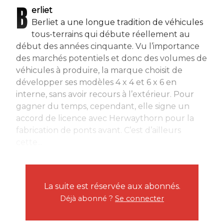
B
erliet
Berliet a une longue tradition de véhicules
tous-terrains qui débute réellement au
début des années cinquante. Vu l’importance
des marchés potentiels et donc des volumes de
véhicules à produire, la marque choisit de
développer ses modèles 4 x 4 et 6 x 6 en
interne, sans avoir recours à l’extérieur. Pour
gagner du temps, cependant, elle signe un
accord de licence avec Herwaythorn pour la
fabrication de ponts avant. C’est d’ailleurs
cette...
La suite est réservée aux abonnés.
Déjà abonné ?
Se connecter