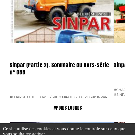
Sinpar (Partie 2). Sommaire du hors-série
Sinpar (P
n° 088
#CHARGE UT
#SINPAR
#CHARGE UTILE HORS-SÉRIE 88
#POIDS LOURDS
#SINPAR
#POIDS LOURDS
Ce site utilise des cookies et vous donne le contrôle sur ceux que
vous souhaitez activer