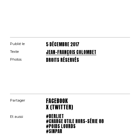
5 DÉCEMBRE 2017
Publié le
JEAN-FRANÇOIS COLOMBET
Texte
DROITS RÉSERVÉS
Photos
FACEBOOK
Partager
X (TWITTER)
#BERLIET
Et aussi
#CHARGE UTILE HORS-SÉRIE 88
#POIDS LOURDS
#SINPAR