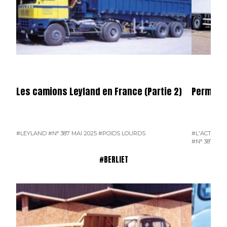
Les camions Leyland en France (Partie 2)
Permier 
#LEYLAND
#N° 387 MAI 2025
#POIDS LOURDS
#L'ACTUALI
#N° 387 MAI
#BERLIET