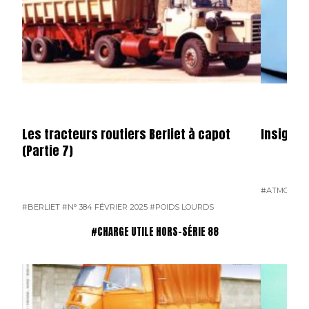
Les tracteurs routiers Berliet à capot
Insignes
(Partie 7)
#ATMOSPH
#BERLIET
#N° 384 FÉVRIER 2025
#POIDS LOURDS
#CHARGE UTILE HORS-SÉRIE 88