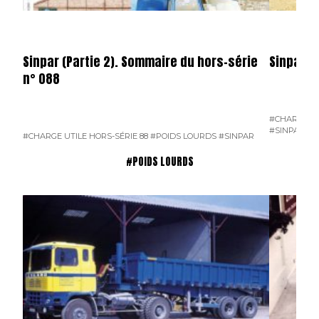
Sinpar (Partie 2). Sommaire du hors-série
Sinpar (P
n° 088
#CHARGE UT
#SINPAR
#CHARGE UTILE HORS-SÉRIE 88
#POIDS LOURDS
#SINPAR
#POIDS LOURDS