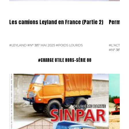
Les camions Leyland en France (Partie 2)
Permier 
#LEYLAND
#N° 387 MAI 2025
#POIDS LOURDS
#L'ACTUALI
#N° 387 MAI
#CHARGE UTILE HORS-SÉRIE 88