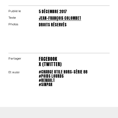
5 DÉCEMBRE 2017
Publié le
JEAN-FRANÇOIS COLOMBET
Texte
DROITS RÉSERVÉS
Photos
FACEBOOK
Partager
X (TWITTER)
#CHARGE UTILE HORS-SÉRIE 88
Et aussi
#POIDS LOURDS
#RENAULT
#SINPAR