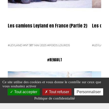
Les camions Leyland en France (Partie 2)
Les cami
#LEYLAND
#N° 387 MAI 2025
#POIDS LOURDS
#LEYLAND
#
#RENAULT
Ce site utilise des cookies et vous donne le contrôle sur ceux que
vous souhaitez activer
Tout accepter
Tout refuser
Personnaliser
Politique de confidentialité