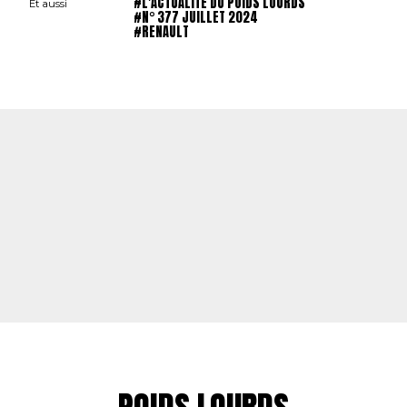
#L'ACTUALITÉ DU POIDS LOURDS
Et aussi
#N° 377 JUILLET 2024
#RENAULT