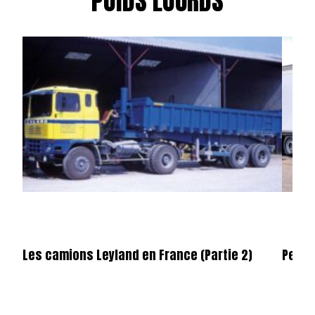
POIDS LOURDS
Les camions Leyland en France (Partie 2)
Permi