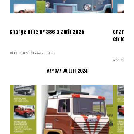
Charge Utile n° 386 d’avril 2025
Charge u
en forma
#ÉDITO
#N° 386 AVRIL 2025
#N° 386 AVR
#N° 377 JUILLET 2024