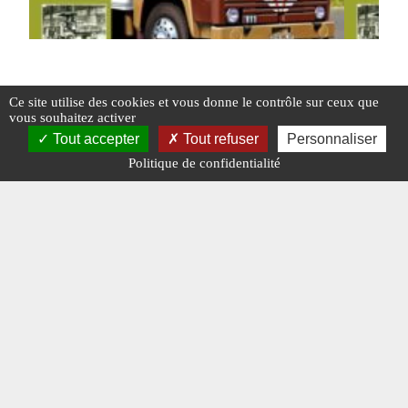
Charge Utile n° 377 de juillet 2024
Charge ut
Ce site utilise des cookies et vous donne le contrôle sur ceux que
Consulta
vous souhaitez activer
Tout accepter
Tout refuser
Personnaliser
#ÉDITO
#N° 377 JUILLET 2024
Politique de confidentialité
#N° 377 JUI