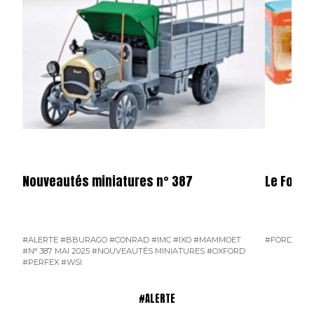
Nouveautés miniatures n° 387
Le Ford 
#ALERTE
#BBURAGO
#CONRAD
#IMC
#IXO
#MAMMOET
#FORD D800
#N° 387 MAI 2025
#NOUVEAUTÉS MINIATURES
#OXFORD
#PERFEX
#WSI
#ALERTE