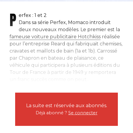
P
erfex : 1 et 2
Dans sa série Perfex, Momaco introduit
deux nouveaux modèles. Le premier est la
fameuse voiture publicitaire Hotchkiss
réalisée
pour l’entreprise Reard qui fabriquait chemises,
cravates et maillots de bain (1a et 1b). Carrossé
par Chapron en bateau de plaisance, ce
véhicule qui participera à plusieurs éditions du
Tour de France à partir de 1949 y remportera
un franc succès comme on peut...
La suite est réservée aux abonnés.
Déjà abonné ?
Se connecter