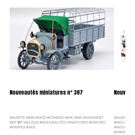
Nouveautés miniatures n° 387
Nouveaut
#ALERTE
#BBURAGO
#CONRAD
#IMC
#IXO
#MAMMOET
#ALERTE
#D
#N° 387 MAI 2025
#NOUVEAUTÉS MINIATURES
#OXFORD
#MOUTAIN 
#PERFEX
#WSI
#NOUVEAUT
#WIKING
#W