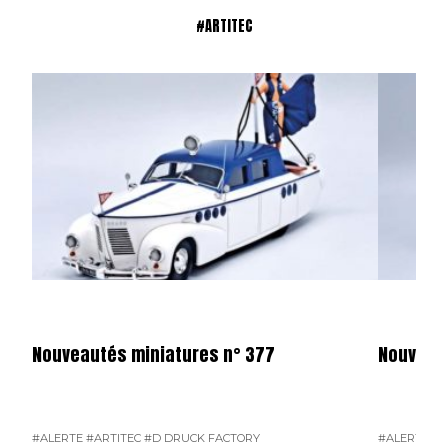
#ARTITEC
Nouveautés miniatures n° 377
Nouveaut
#ALERTE
#ARTITEC
#D DRUCK FACTORY
#ALERTE
#A