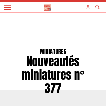
Panneau de gestion des cookies
Magazine
Charge
utile
MINIATURES
Nouveautés
miniatures n°
377