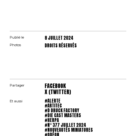
8 JUILLET 2024
Publié le
DROITS RÉSERVÉS
Photos
FACEBOOK
Partager
X (TWITTER)
#ALERTE
Et aussi
#ARTITEC
#D DRUCK FACTORY
#DIE CAST MASTERS
#HERPA
#N° 377 JUILLET 2024
#NOUVEAUTÉS MINIATURES
#ODÉON