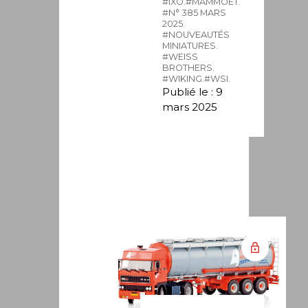
#IXO.
#MAMMOET.
#N° 385 MARS
2025.
#NOUVEAUTÉS
MINIATURES.
#WEISS
BROTHERS.
#WIKING.
#WSI.
Publié le : 9
mars 2025