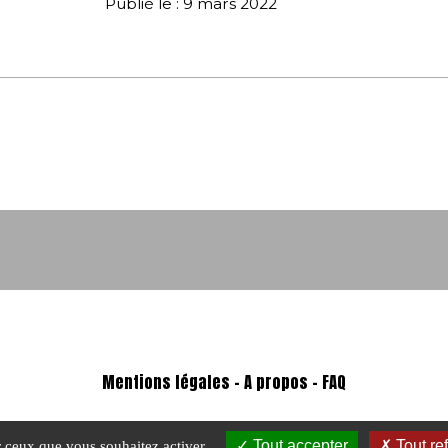
Publié le : 9 mars 2022
Mentions légales
-
A propos - FAQ
Tout accepter
Tout re
ur ceux que vous souhaitez activer