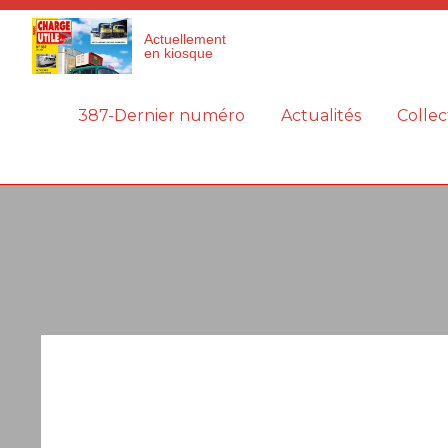
Panneau de gestion des cookies
Actuellement
en kiosque
387-Dernier numéro
Actualités
Collec