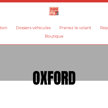
Magazine
Charge
utile
tion
Dossiers véhicules
Prenez le volant
Rep
Boutique
OXFORD