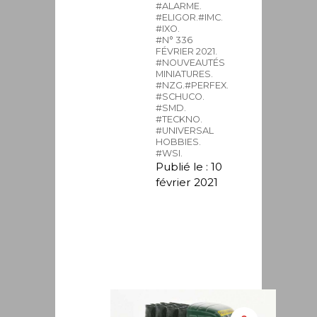
#ALARME.
#ELIGOR.
#IMC.
#IXO.
#N° 336
FÉVRIER 2021.
#NOUVEAUTÉS
MINIATURES.
#NZG.
#PERFEX.
#SCHUCO.
#SMD.
#TECKNO.
#UNIVERSAL
HOBBIES.
#WSI.
Publié le : 10
février 2021