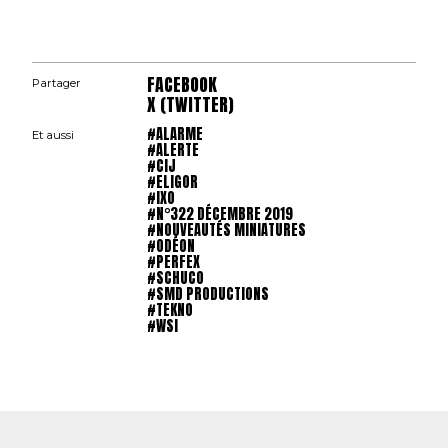
FACEBOOK
Partager
X (TWITTER)
#ALARME
Et aussi
#ALERTE
#CIJ
#ELIGOR
#IXO
#N°322 DÉCEMBRE 2019
#NOUVEAUTÉS MINIATURES
#ODÉON
#PERFEX
#SCHUCO
#SMD PRODUCTIONS
#TEKNO
#WSI