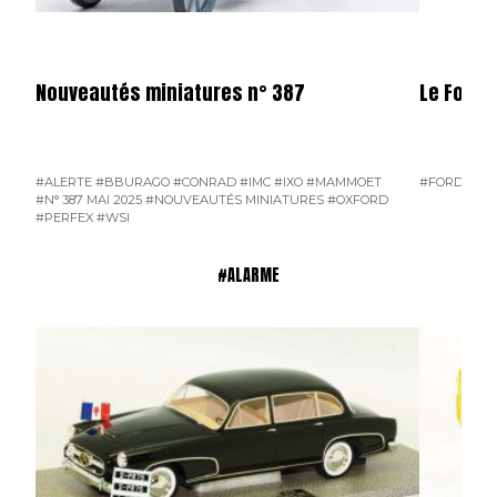
Nouveautés miniatures n° 387
Le Ford 
#ALERTE
#BBURAGO
#CONRAD
#IMC
#IXO
#MAMMOET
#FORD D800
#N° 387 MAI 2025
#NOUVEAUTÉS MINIATURES
#OXFORD
#PERFEX
#WSI
#ALARME