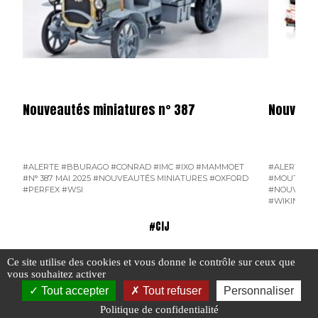
Nouveautés miniatures n° 387
Nouveaut
#ALERTE
#BBURAGO
#CONRAD
#IMC
#IXO
#MAMMOET
#ALERTE
#D
#N° 387 MAI 2025
#NOUVEAUTÉS MINIATURES
#OXFORD
#MOUTAIN 
#PERFEX
#WSI
#NOUVEAUT
#WIKING
#W
#CIJ
Ce site utilise des cookies et vous donne le contrôle sur ceux que
vous souhaitez activer
Tout accepter
Tout refuser
Personnaliser
Politique de confidentialité