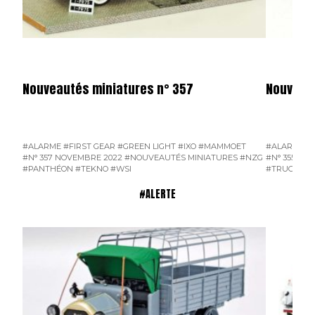
Nouveautés miniatures n° 357
Nouveaut
#ALARME
#FIRST GEAR
#GREEN LIGHT
#IXO
#MAMMOET
#ALARME
#
#N° 357 NOVEMBRE 2022
#NOUVEAUTÉS MINIATURES
#NZG
#N° 355 SE
#PANTHÉON
#TEKNO
#WSI
#TRUCK PO
#ALERTE