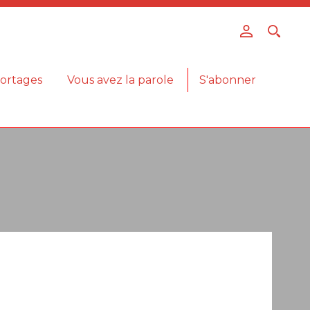
ortages
Vous avez la parole
S'abonner