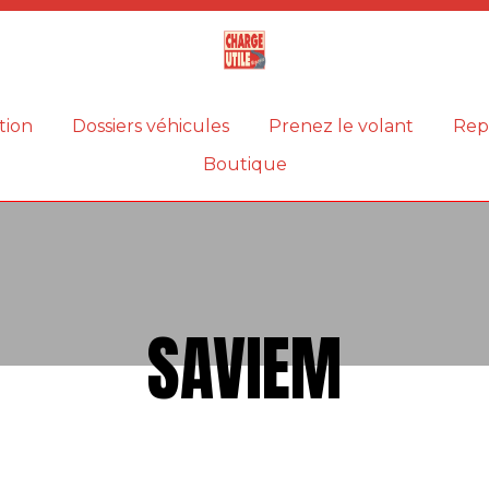
Magazine
Charge
utile
tion
Dossiers véhicules
Prenez le volant
Rep
Boutique
SAVIEM