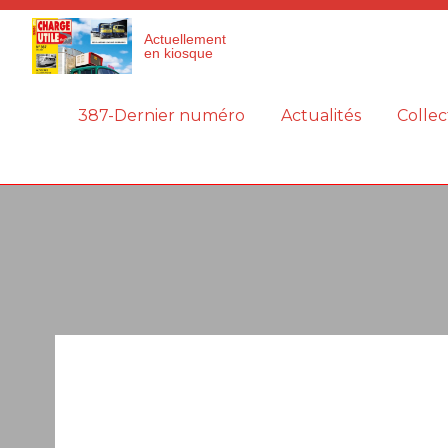
Panneau de gestion des cookies
Actuellement
en kiosque
387-Dernier numéro
Actualités
Collec