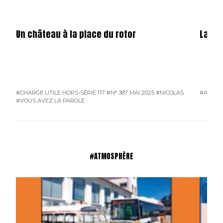
Un château à la place du rotor
La fêt
#CHARGE UTILE HORS-SÉRIE 117
#N° 387 MAI 2025
#NICOLAS
#ATMO
#VOUS AVEZ LA PAROLE
#ATMOSPHÈRE