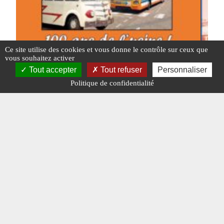
Ce site utilise des cookies et vous donne le contrôle sur ceux que
vous souhaitez activer
Tout accepter
Tout refuser
Personnaliser
Politique de confidentialité
La fête du car
La mé
#ATMOSPHÈRE
#FÊTE DU CAR
#N° 387 MAI 2025
#ATMO