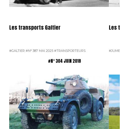
Les transports Galtier
Les tra
#GALTIER
#N° 387 MAI 2025
#TRANSPORTEURS
#JUMEAU
#
#N° 304 JUIN 2018