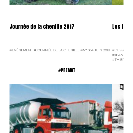
Journée de la chenille 2017
Les illus
#EVÉNEMENT
#JOURNÉE DE LA CHENILLE
#N° 304 JUIN 2018
#DESSINS D
#JEAN-PIER
#THIERRY D
#PREMAT