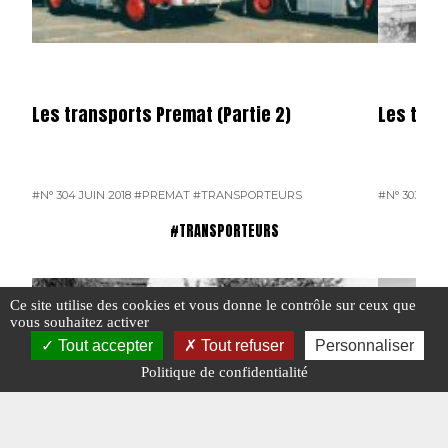
Les transports Premat (Partie 2)
Les tran
#N° 304 JUIN 2018
#PREMAT
#TRANSPORTEURS
#N° 303 MAI 
#TRANSPORTEURS
Ce site utilise des cookies et vous donne le contrôle sur ceux que
vous souhaitez activer
Tout accepter
Tout refuser
Personnaliser
Politique de confidentialité