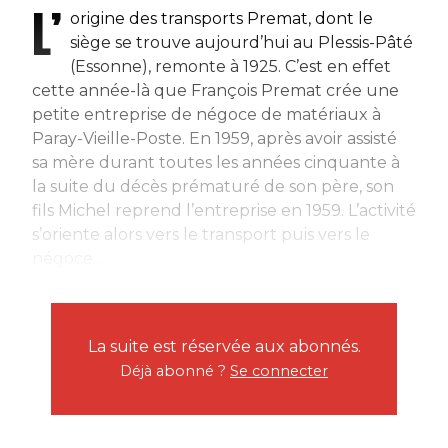
L’
origine des transports Premat, dont le
siège se trouve aujourd’hui au Plessis-Pâté
(Essonne), remonte à 1925. C’est en effet
cette année-là que François Premat crée une
petite entreprise de négoce de matériaux à
Paray-Vieille-Poste. En 1959, après avoir assisté
sa mère durant toutes les années cinquante à
la suite du décès prématuré de son père, son
fils Michel reprend l’entreprise en 1959. L’activité
s’oriente alors vers le transport puis vers le
négoce...
La suite est réservée aux abonnés.
Déjà abonné ?
Se connecter