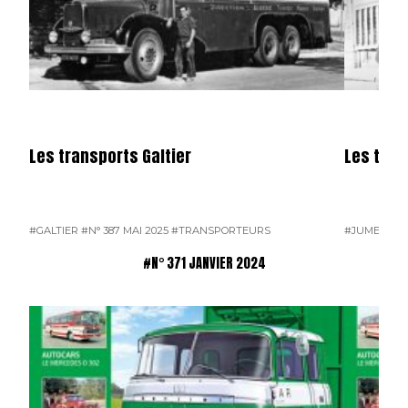
Les transports Galtier
Les tra
#GALTIER
#N° 387 MAI 2025
#TRANSPORTEURS
#JUMEAU
#
#N° 371 JANVIER 2024