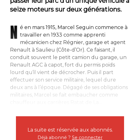
passer leur parc d’un unique véhicule à
seize moteurs sur deux générations.
N
é en mars 1915, Marcel Seguin commence à
travailler en 1933 comme apprenti
mécanicien chez Régnier, garage et agent
Renault à Saulieu (Côte-d’Or). Ce faisant, il
conduit souvent le petit camion du garage, un
Renault AGC à capot, fort du permis poids
lourd qu’il vient de décrocher. Puis il part
effectuer son service militaire, lequel dure
deux ans à l’époque. Dégagé de ses obligations
militaires, Marcel se fait embaucher comme
chauffeur aux carrières Ratat de La...
La suite est réservée aux abonnés.
Déjà abonné ?
Se connecter