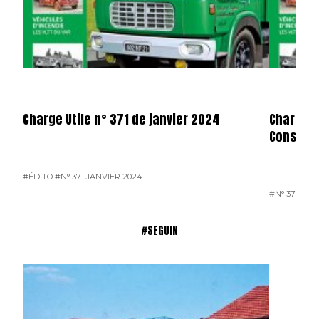
Charge Utile n° 371 de janvier 2024
Charge u
Consulta
#ÉDITO
#N° 371 JANVIER 2024
#N° 371 JAN
#SEGUIN