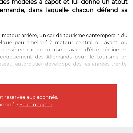
des modèles à capot et lui donne un atout
llemande, dans laquelle chacun défend sa
oc à moteur arrière, un car de tourisme contemporain du
elque peu amélioré à moteur central ou avant. Au
d pensé en car de tourisme avant d’être décliné en
. L’engouement des Allemands pour le tourisme en
réseau autoroutier développé dès les années trente.
est réservée aux abonnés.
bonné ?
Se connecter