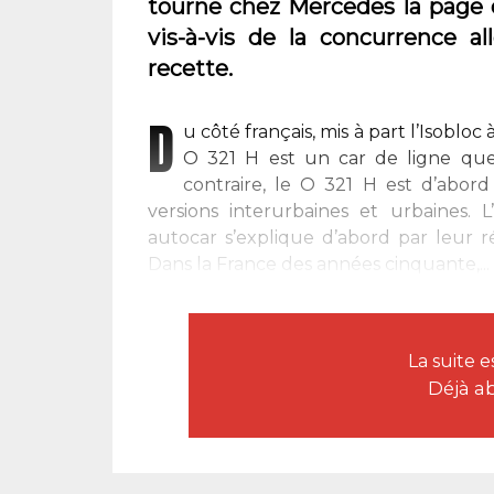
tourne chez Mercedes la page 
vis-à-vis de la concurrence a
recette.
D
u côté français, mis à part l’Isobl
O 321 H est un car de ligne qu
contraire, le O 321 H est d’abor
versions interurbaines et urbaines
autocar s’explique d’abord par leur 
Dans la France des années cinquante,...
La suite 
Déjà a