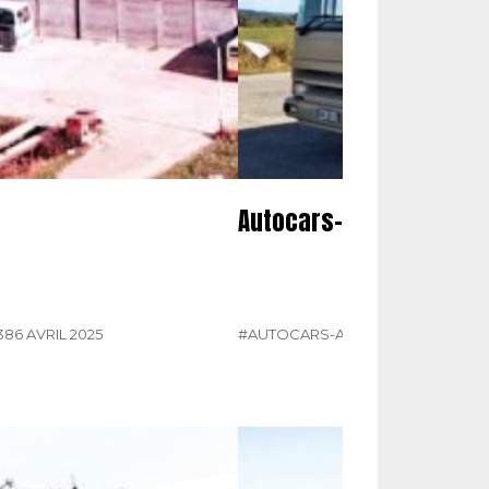
Autocars-autobus : vos 
386 AVRIL 2025
#AUTOCARS-AUTOBUS
#COURRIE