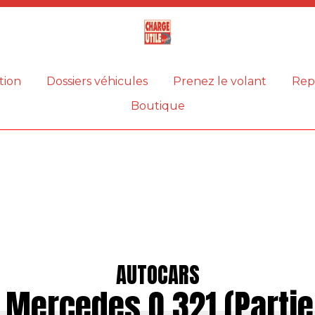
Magazine
Charge
utile
tion
Dossiers véhicules
Prenez le volant
Rep
Boutique
AUTOCARS
 Mercedes O 321 (Partie