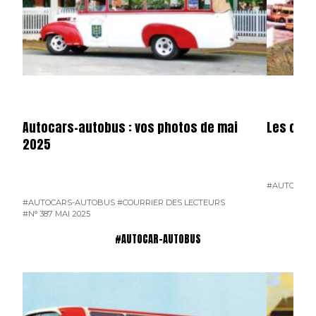
Autocars-autobus : vos photos de mai
Les cars
2025
#AUTOCARS
#AUTOCARS-AUTOBUS
#COURRIER DES LECTEURS
#N° 387 MAI 2025
#AUTOCAR-AUTOBUS