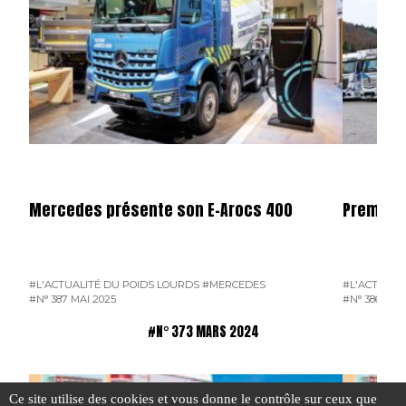
Mercedes présente son E-Arocs 400
Premier 
#L'ACTUALITÉ DU POIDS LOURDS
#MERCEDES
#L'ACTUALI
#N° 387 MAI 2025
#N° 386 AVR
#N° 373 MARS 2024
Ce site utilise des cookies et vous donne le contrôle sur ceux que