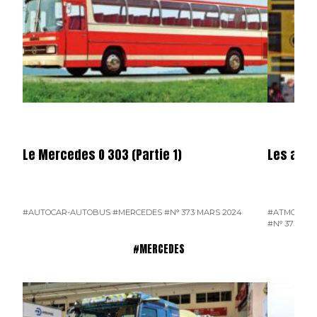
Le Mercedes O 303 (Partie 1)
Les auto
#AUTOCAR-AUTOBUS
#MERCEDES
#N° 373 MARS 2024
#ATMOSPH
#N° 373 MA
#MERCEDES