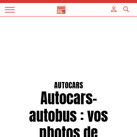
Panneau de gestion des cookies
Magazine
Charge
utile
AUTOCARS
Autocars-
autobus : vos
photos de