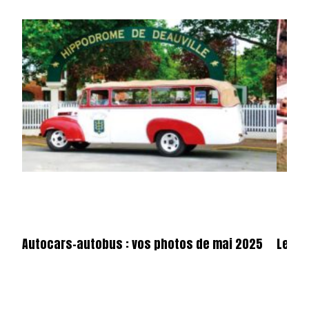
Autocars-autobus : vos photos de mai 2025
Les c