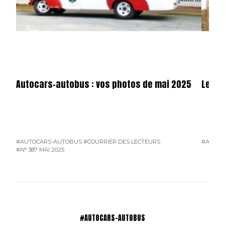
Autocars-autobus : vos photos de mai 2025
Les c
#AUTOCARS-AUTOBUS
#COURRIER DES LECTEURS
#AUTOC
#N° 387 MAI 2025
#AUTOCARS-AUTOBUS