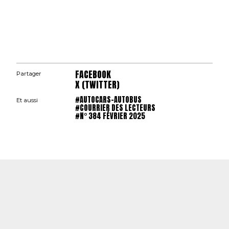
FACEBOOK
Partager
X (TWITTER)
#AUTOCARS-AUTOBUS
Et aussi
#COURRIER DES LECTEURS
#N° 384 FÉVRIER 2025