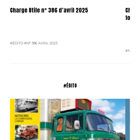
Charge Utile n° 386 d’avril 2025
Charg
forma
#ÉDITO
#N° 386 AVRIL 2025
#N° 386
#ÉDITO