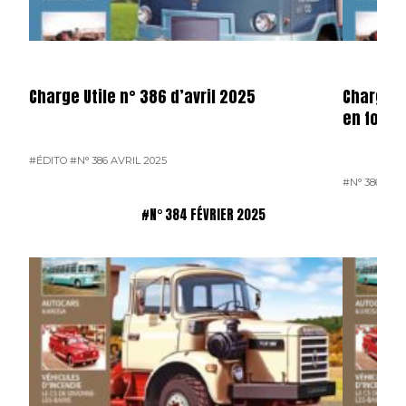
Charge Utile n° 386 d’avril 2025
Charge u
en forma
#ÉDITO
#N° 386 AVRIL 2025
#N° 386 AVR
#N° 384 FÉVRIER 2025