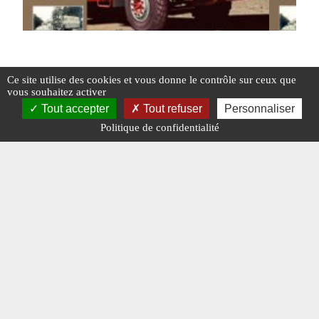
Charge Utile n° 384 de février 2025
Charge u
Ce site utilise des cookies et vous donne le contrôle sur ceux que
Consulta
vous souhaitez activer
Tout accepter
Tout refuser
Personnaliser
#ÉDITO
#N° 384 FÉVRIER 2025
Politique de confidentialité
#N° 384 FÉV