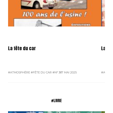
La fête du car
La mé
#ATMOSPHÈRE
#FÊTE DU CAR
#N° 387 MAI 2025
#ATMO
#LIVRE