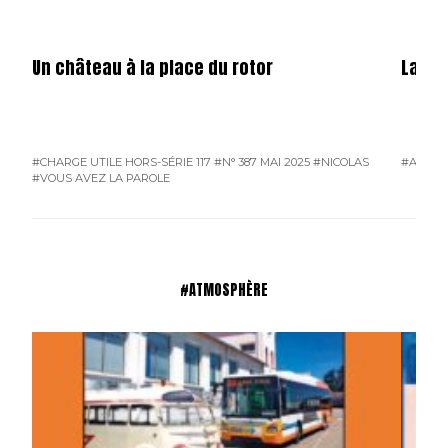
Un château à la place du rotor
La fêt
#CHARGE UTILE HORS-SÉRIE 117
#N° 387 MAI 2025
#NICOLAS
#ATMO
#VOUS AVEZ LA PAROLE
#ATMOSPHÈRE