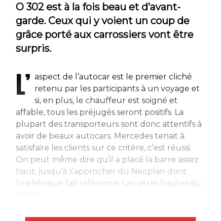
O 302 est à la fois beau et d’avant-
garde. Ceux qui y voient un coup de
grâce porté aux carrossiers vont être
surpris.
L’
aspect de l’autocar est le premier cliché
retenu par les participants à un voyage et
si, en plus, le chauffeur est soigné et
affable, tous les préjugés seront positifs. La
plupart des transporteurs sont donc attentifs à
avoir de beaux autocars. Mercedes tenait à
satisfaire les clients sur ce critère, c’est réussi.
On peut même dire qu’il a placé la barre assez
haut, jusqu’à s’approcher du Neoplan dont
l’esthétique fait référence. Les vitres hautes du
O 302...