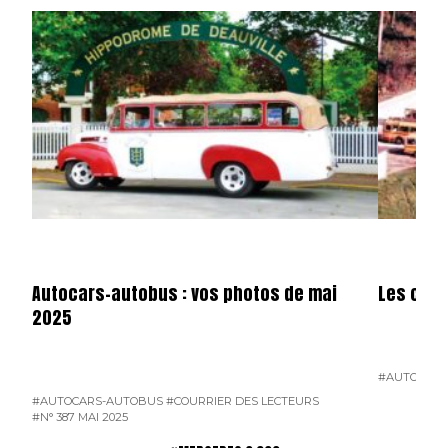
Autocars-autobus : vos photos de mai
Les cars
2025
#AUTOCARS
#AUTOCARS-AUTOBUS
#COURRIER DES LECTEURS
#N° 387 MAI 2025