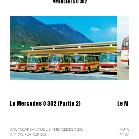
#MERCEDES 0 302
Le Mercedes O 302 (Partie 2)
Le Merce
#AUTOCARS-AUTOBUS
#MERCEDES 0 302
#AUTOCAR-
#N° 372 FÉVRIER 2024
#N° 371 JAN