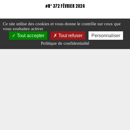
#N° 372 FÉVRIER 2024
Ce site utilise des cookies et vous donne le contrôle sur ceux que
vous souhaitez activer
Tout accepter
Tout refuser
Personnaliser
Politique de confidentialité
Charge Utile n° 372 de février 2024
Des sap
ambulan
#ÉDITO
#N° 372 FÉVRIER 2024