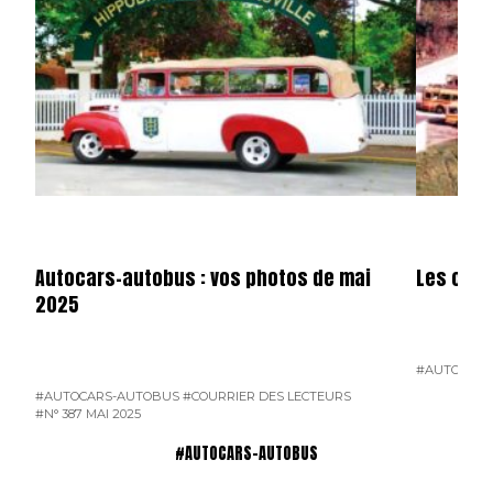
Autocars-autobus : vos photos de mai
Les cars
2025
#AUTOCARS
#AUTOCARS-AUTOBUS
#COURRIER DES LECTEURS
#N° 387 MAI 2025
#AUTOCARS-AUTOBUS