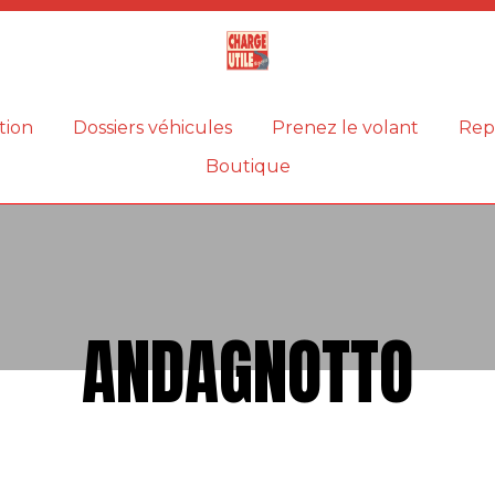
Magazine
Charge
utile
tion
Dossiers véhicules
Prenez le volant
Rep
Boutique
ANDAGNOTTO