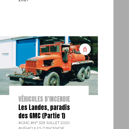
VÉHICULES D'INCENDIE
Les Landes, paradis
des GMC (Partie 1)
#GMC.
#N° 329 JUILLET 2020.
#VÉHICULES D'INCENDIE.