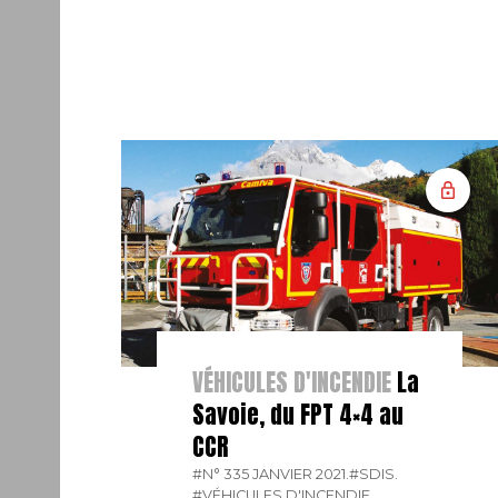
VÉHICULES D'INCENDIE
La
Savoie, du FPT 4×4 au
CCR
#N° 335 JANVIER 2021.
#SDIS.
#VÉHICULES D'INCENDIE.