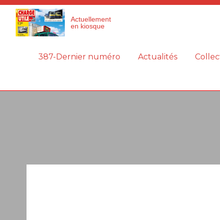
Panneau de gestion des cookies
Actuellement
en kiosque
387-Dernier numéro
Actualités
Collec