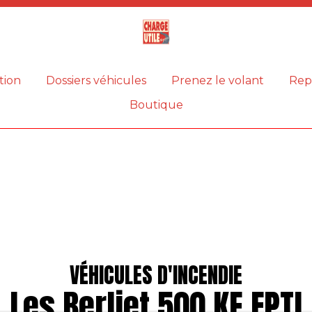
Magazine
Charge
utile
tion
Dossiers véhicules
Prenez le volant
Rep
Boutique
VÉHICULES D'INCENDIE
Les Berliet 500 KE FPTl