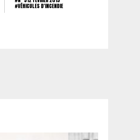
#N° 312 FÉVRIER 2019
#VÉHICULES D'INCENDIE