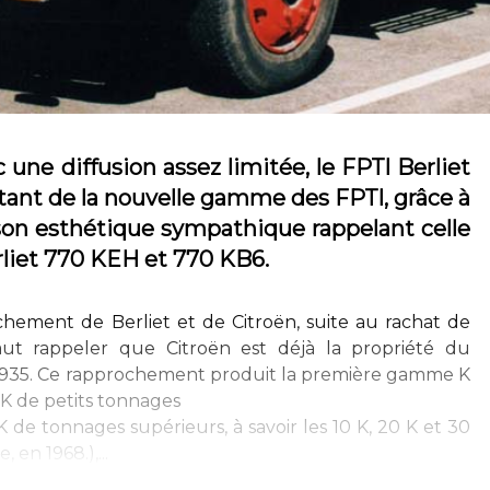
une diffusion assez limitée, le FPTl Berliet
tant de la nouvelle gamme des FPTl, grâce à
son esthétique sympathique rappelant celle
erliet 770 KEH et 770 KB6.
hement de Berliet et de Citroën, suite au rachat de
faut rappeler que Citroën est déjà la propriété du
1935. Ce rapprochement produit la première gamme K
 K de petits tonnages
de tonnages supérieurs, à savoir les 10 K, 20 K et 30
en 1968.),...