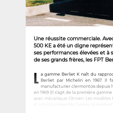
Une réussite commerciale. Avec 
500 KE a été un digne représen
ses performances élevées et à 
de ses grands frères, les FPT B
L
a gamme Berliet K naît du rapproc
Berliet par Michelin en 1967. Il 
manufacturier clermontois depuis 
en 1969 (Il s’agit de la première gamme
avec mécanique Citroën. Les modèles K 
K, ont été présentés l’année précédente, 