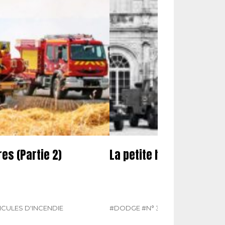
es (Partie 2)
La petite histoire des 
ICULES D'INCENDIE
#DODGE
#N° 387 MAI 2025
#VÉHIC