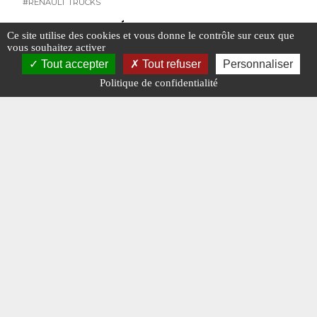
#RENAULT TRUCKS
#VÉHICULES D'INCENDIE
Ce site utilise des cookies et vous donne le contrôle sur ceux que
vous souhaitez activer
Tout accepter
Tout refuser
Personnaliser
Politique de confidentialité
Véhicules d’incendie : vos photos de mai
Les dota
2025