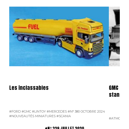
Les inclassables
GMC blin
standard
#FORD
#GMC
#LINTOY
#MERCEDES
#N° 380 OCTOBRE 2024
#NOUVEAUTÉS MINIATURES
#SCANIA
#ATMOSPH
#N° 329 JUILLET 2020