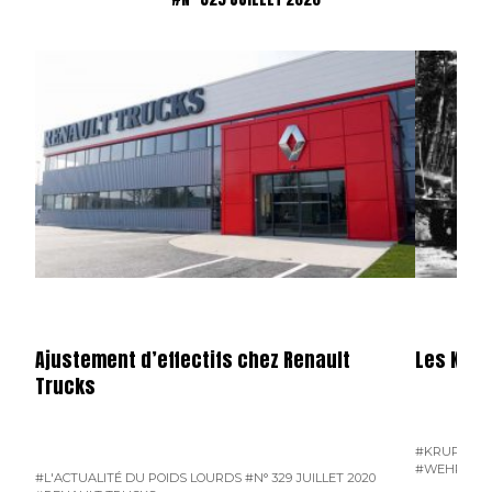
Ajustement d’effectifs chez Renault
Les Krup
Trucks
#KRUPP
#N°
#WEHRMAC
#L'ACTUALITÉ DU POIDS LOURDS
#N° 329 JUILLET 2020