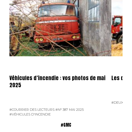
Véhicules d’incendie : vos photos de mai
Les dota
2025
#DEUX-SÈV
#COURRIER DES LECTEURS
#N° 387 MAI 2025
#VÉHICULES D'INCENDIE
#GMC