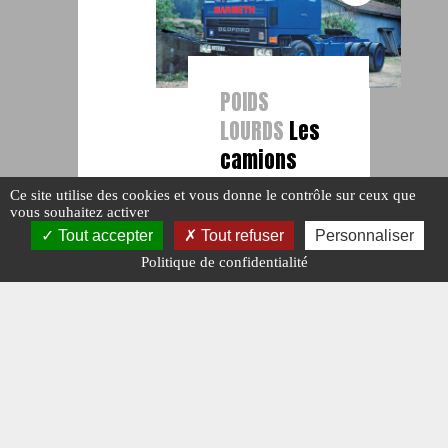
POIDS
LOURDS
Les
camions
Bedford
Ce site utilise des cookies et vous donne le contrôle sur ceux que
(Partie 4)
vous souhaitez activer
Tout accepter
Tout refuser
Personnaliser
#BEDFORD.
#N° 363 MAI 2023.
Politique de confidentialité
#POIDS LOURDS.
Publié le : 11
mai 2023