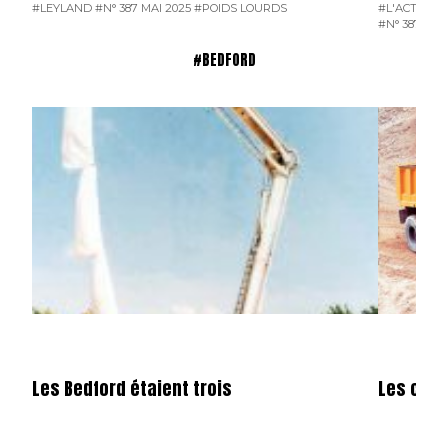
#LEYLAND
#N° 387 MAI 2025
#POIDS LOURDS
#L'ACTUALI
#N° 387 MAI
#BEDFORD
Les Bedford étaient trois
Les cami