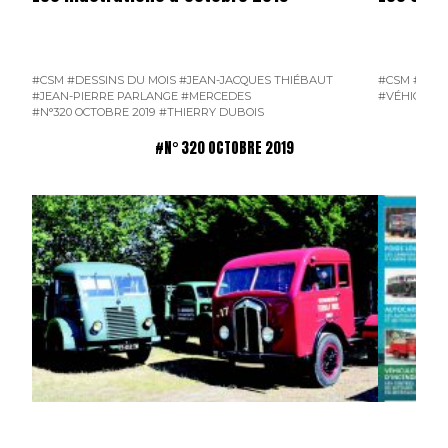
#CSM
#DESSINS DU MOIS
#JEAN-JACQUES THIÉBAUT
#CSM
#N° 3
#JEAN-PIERRE PARLANGE
#MERCEDES
#VÉHICULES
#N°320 OCTOBRE 2019
#THIERRY DUBOIS
#N° 320 OCTOBRE 2019