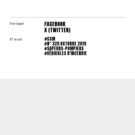
FACEBOOK
Partager
X (TWITTER)
#CSM
Et aussi
#N° 320 OCTOBRE 2019
#SAPEURS-POMPIERS
#VÉHICULES D'INCENDIE