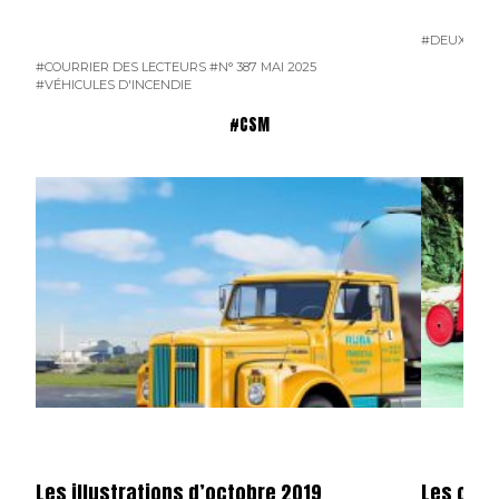
#DEUX-SÈV
#COURRIER DES LECTEURS
#N° 387 MAI 2025
#VÉHICULES D'INCENDIE
#CSM
Les illustrations d’octobre 2019
Les cen