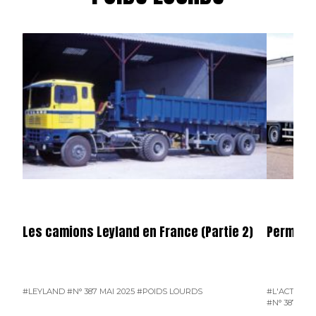
Les camions Leyland en France (Partie 2)
Permier 
#LEYLAND
#N° 387 MAI 2025
#POIDS LOURDS
#L'ACTUALI
#N° 387 MAI