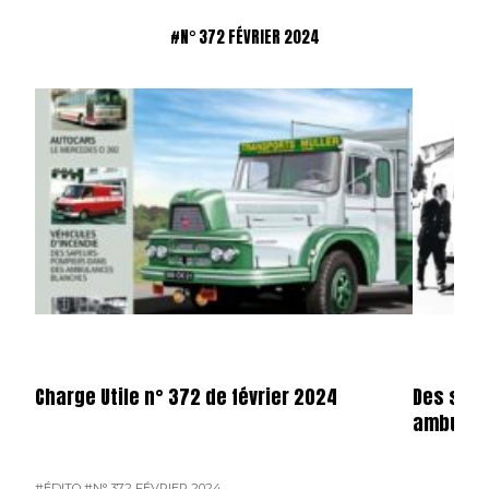
#N° 372 FÉVRIER 2024
Charge Utile n° 372 de février 2024
Des sap
ambulan
#ÉDITO
#N° 372 FÉVRIER 2024