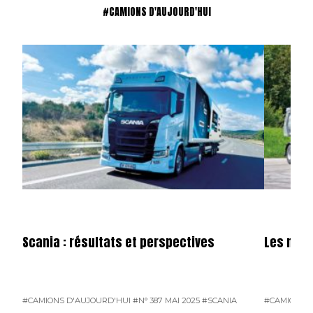
#CAMIONS D'AUJOURD'HUI
Scania : résultats et perspectives
Les nou
#CAMIONS D'AUJOURD'HUI
#N° 387 MAI 2025
#SCANIA
#CAMIONS 