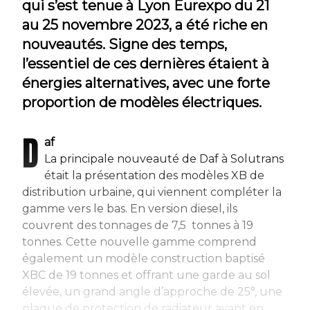
qui s’est tenue à Lyon Eurexpo du 21
au 25 novembre 2023, a été riche en
nouveautés. Signe des temps,
l’essentiel de ces dernières étaient à
énergies alternatives, avec une forte
proportion de modèles électriques.
D
af
La principale nouveauté de Daf à Solutrans
était la présentation des modèles XB de
distribution urbaine, qui viennent compléter la
gamme vers le bas. En version diesel, ils
couvrent des tonnages de 7,5 tonnes à 19
tonnes. Cette nouvelle gamme comprend
également un modèle construction baptisé
XBC de 19 tonnes et offrant une garde au sol
élevée, un grand angle d’approche de 25°, une
plaque de protection de radiateur avant en