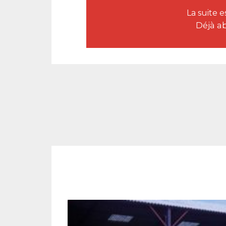
La suite 
Déjà a