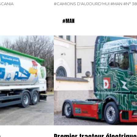
SCANIA
#CAMIONS D'AUJOURD'HUI
#MAN
#N° 3
#MAN
c
Premier tracteur électriqu