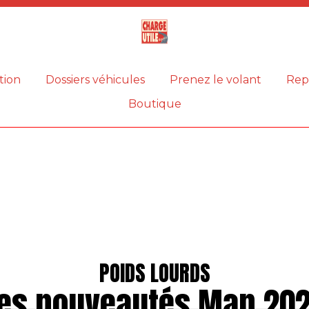
Magazine
Charge
utile
tion
Dossiers véhicules
Prenez le volant
Rep
Boutique
POIDS LOURDS
es nouveautés Man 20