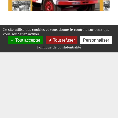
Charge utile n°380 Octobre 2024 –
Charge U
Ce site utilise des cookies et vous donne le contrôle sur ceux que
Consultable en format E-Mag
vous souhaitez activer
Tout accepter
Tout refuser
Personnaliser
#ÉDITO
#N°
Politique de confidentialité
#N° 380 OCTOBRE 2024