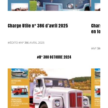
Charge Utile n° 386 d’avril 2025
Charge u
en forma
#ÉDITO
#N° 386 AVRIL 2025
#N° 386 AVR
#N° 380 OCTOBRE 2024