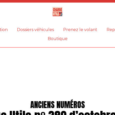
Magazine
Charge
utile
tion
Dossiers véhicules
Prenez le volant
Rep
Boutique
ANCIENS NUMÉROS