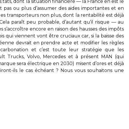
États, dont la situation financière — la France en est le
 pas ou plus d’assumer des aides importantes et en
s transporteurs non plus, dont la rentabilité est déjà
ela paraît peu probable, d’autant qu’il risque — au
s s’accroître encore en raison des hausses des impôts
is qui viennent vont être cruciaux car, si la baisse des
éenne devrait en prendre acte et modifier les règles
carbonation et c’est toute leur stratégie que les
ault Trucks, Volvo, Mercedes et à présent MAN (qui
arque sera électrique en 2030) misent d’ores et déjà
iront-ils le cas échéant ? Nous vous souhaitons une