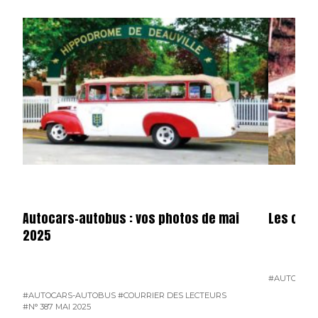
Autocars-autobus : vos photos de mai
Les cars
2025
#AUTOCARS
#AUTOCARS-AUTOBUS
#COURRIER DES LECTEURS
#N° 387 MAI 2025