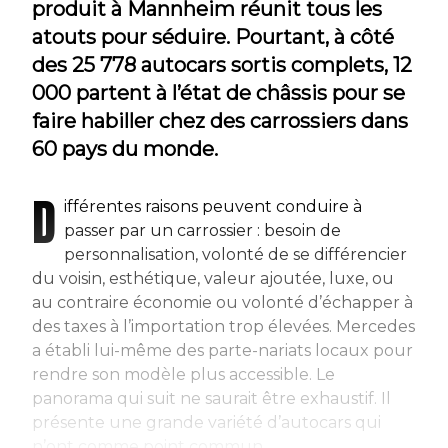
produit à Mannheim réunit tous les
atouts pour séduire. Pourtant, à côté
des 25 778 autocars sortis complets, 12
000 partent à l’état de châssis pour se
faire habiller chez des carrossiers dans
60 pays du monde.
D
ifférentes raisons peuvent conduire à
passer par un carrossier : besoin de
personnalisation, volonté de se différencier
du voisin, esthétique, valeur ajoutée, luxe, ou
au contraire économie ou volonté d’échapper à
des taxes à l’importation trop élevées. Mercedes
a établi lui-même des parte-nariats locaux pour
rendre son modèle plus accessible. Le
panorama qui suit ne saurait être exhaustif. Il
présente une grande variété d’autocars qui
n’ont comme point commun...