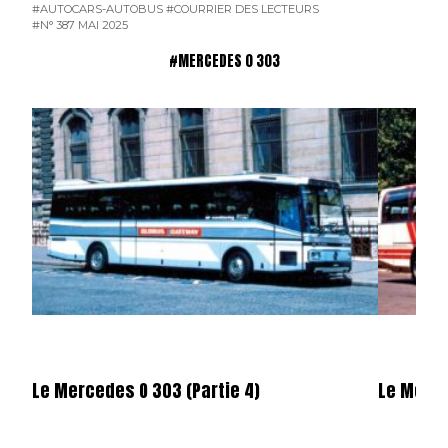
#AUTOCARS-AUTOBUS
#COURRIER DES LECTEURS
#N° 387 MAI 2025
#MERCEDES 0 303
Le Mercedes O 303 (Partie 4)
Le Merce