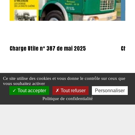
Charge Utile n° 387 de mai 2025
Charge
Ce site utilise des cookies et vous donne le contrôle sur ceux que
#ÉDITO
#N° 387 MAI 2025
#ÉDITO
vous souhaitez activer
Tout accepter
Tout refuser
Personnaliser
Politique de confidentialité
#N° 376 JUIN 2024