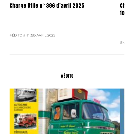
Charge Utile n° 386 d’avril 2025
Charg
forma
#ÉDITO
#N° 386 AVRIL 2025
#N° 386
#ÉDITO