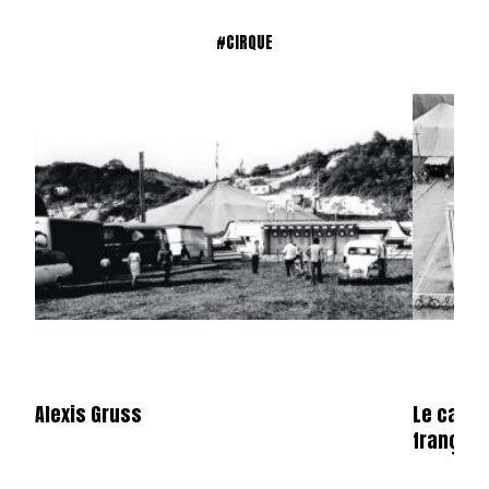
#CIRQUE
Alexis Gruss
Le camio
français 