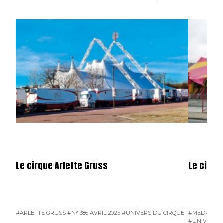
Le cirque Arlette Gruss
Le cirqu
#ARLETTE GRUSS
#N° 386 AVRIL 2025
#UNIVERS DU CIRQUE
#MEDRANO
#UNIVERS D